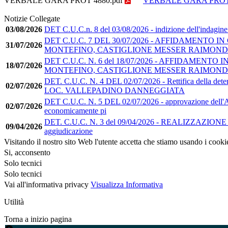
VERBALE GARA PROT 4880.pdf
VERBALE GARA PROT 
Notizie Collegate
03/08/2026
DET C.U.C.n. 8 del 03/08/2026 - indizione dell'indagine di
DET C.U.C. 7 DEL 30/07/2026 - AFFIDAMENT
31/07/2026
MONTEFINO, CASTIGLIONE MESSER RAIMOND
DET C.U.C. N. 6 del 18/07/2026 - AFFIDAME
18/07/2026
MONTEFINO, CASTIGLIONE MESSER RAIMONDO
DET. C.U.C. N. 4 DEL 02/07/2026 - Rettifica della
02/07/2026
LOC. VALLEPADINO DANNEGGIATA
DET C.U.C. N. 5 DEL 02/07/2026 - approvazione dell'Avvi
02/07/2026
economicamente pi
DET. C.U.C. N. 3 del 09/04/2026 - REALIZZAZ
09/04/2026
aggiudicazione
Visitando il nostro sito Web l'utente accetta che stiamo usando i cooki
Si, acconsento
Solo tecnici
Solo tecnici
Vai all'informativa privacy
Visualizza Informativa
Utilità
Torna a inizio pagina