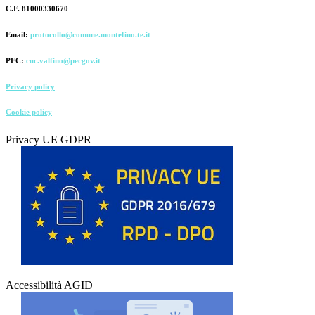
C.F. 81000330670
Email:
protocollo@comune.montefino.te.it
PEC:
cuc.valfino@pecgov.it
Privacy policy
Cookie policy
Privacy UE GDPR
Accessibilità AGID