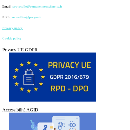
Email:
protocollo@comune.montefino.te.it
PEC:
cuc.valfino@pecgov.it
Privacy policy
Cookie policy
Privacy UE GDPR
Accessibilità AGID