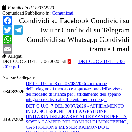
Pubblicato il 18/07/2020
Comunicati
Pubblicato in:
Comunicati
Facebook
Condividi su Facebook
Condividi su
Twitter
Telegram
Twitter
Condividi su Telegram
WhatsApp
Condividi su Whatsapp
Condividi
Email
tramite Email
Allegati
DET CUC 3 DEL 17 06 2020.pdf
DET CUC 3 DEL 17 06
2020.pdf
Notizie Collegate
DET C.U.C.n. 8 del 03/08/2026 - indizione
dell'indagine di mercato e approvazione dell'avviso e
03/08/2026
del modello di istanza per l'affidamento dell'appalto
integrato relativo all'efficientamento energet
DET C.U.C. 7 DEL 30/07/2026 - AFFIDAMENTO
IN CONCESSIONE DELLA GESTIONE
UNITARIA DELLE AREE ATTREZZATE PER LA
31/07/2026
SOSTA CAMPER NEI COMUNI DI MONTEFINO,
CASTIGLIONE MESSER RAIMONDO E